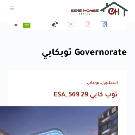
ا
ل
ت
ج
ا
و
ز
إ
Governorate
توبكابي
ل
ى
ا
ل
م
اسطنبول
,
توبكابي
ح
توب كابي 29‬‏ ESA_569
ت
و
ى