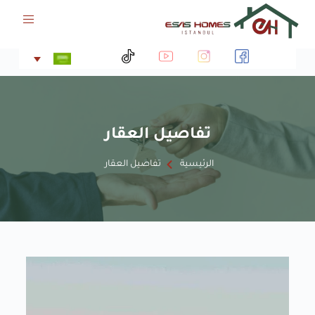
ا
ل
ت
ج
ا
و
ز
إ
تفاصيل العقار
ل
ى
ا
الرئيسية
تفاصيل العقار
ل
م
ح
ت
و
ى