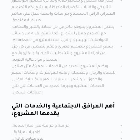
يمتاز هذا المشروع بمناظر خلابة وساحرة لمضيق البوسفور
التاريخي والغابات الخضراء المحيطة به. يتيح لكم التصميم
العمراني الراقي الاستمتاع بتراسات واسعة تطلّ على مناظر
طبيعية مفتوحة.
يحظى المشروع بموقع فاخر في حي محاط بالتميز والفخامة،
مع تصميم جميل للشوارع. كما يتمتع بقربه من وسائل
المواصلات الرئيسية، وأقرب محطة مترو هي Altunizade.
يتمتع المشروع بتصميم عصري وفخم ينعكس في كل جزء
من أجزاء المشروع والتشطيبات الداخلية والخارجية، مع
استخدام مواد عالية الجودة.
ويضم المشروع العديد من الخدمات المميزة مثل صالون
للنساء والرجال، ومغسلة، وقاعة للمؤتمرات، وخدمات السفر
والحجوزات، وشحن السيارات الكهربائية، بالإضافة إلى
الخدمات المكتبية وغيرها العديد من الخدمات التي تلبي
احتياجات السكان.
أهم المرافق الاجتماعية والخدمات التي
يقدمها المشروع:
حراسة و مراقبة على مدار الساعة.
كاميرات مراقبة .
بناء مقاوم للزلازل.