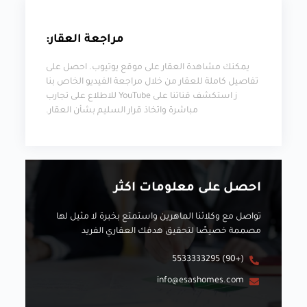
مراجعة العقار:
يمكنك مشاهدة العقار على موقع يوتيوب. احصل على
تفاصيل كاملة للعقار من خلال مراجعة الفيديو الخاص بنا
ز استكشف قناتنا على YouTube للاطلاع على تجارب
مباشرة واتخاذ قرار السليم بشأن العقار.
احصل على معلومات اكثر
تواصل مع وكلائنا الماهرين واستمتع بخبرة لا مثيل لها
مصممة خصيصًا لتحقيق هدفك العقاري الفريد
(+90) 5533333295
info@esashomes.com