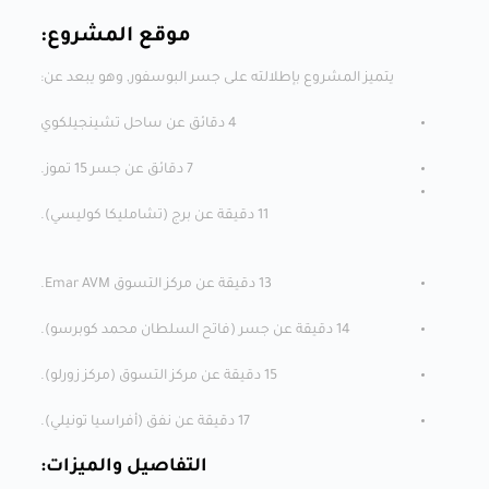
موقع المشروع:
يتميز المشروع بإطلالته على جسر البوسفور, وهو يبعد عن:
4 دقائق عن ساحل تشينجيلكوي
7 دقائق عن جسر 15 تموز.
11 دقيقة عن برج (تشامليكا كوليسي).
13 دقيقة عن مركز التسوق Emar AVM.
14 دقيقة عن جسر (فاتح السلطان محمد كوبرسو).
15 دقيقة عن مركز التسوق (مركز زورلو).
17 دقيقة عن نفق (أفراسيا تونيلي).
التفاصيل والميزات: