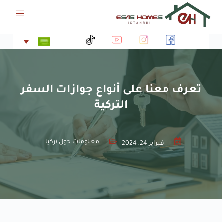
ا
ل
ت
ج
ا
و
ز
إ
تعرف معنا على أنواع جوازات السفر
ل
التركية
ى
ا
ل
م
معلومات حول تركيا
فبراير 24, 2024
ح
ت
و
ى