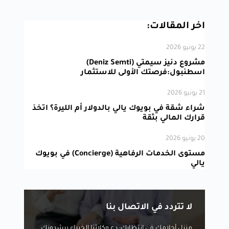
اخر المقالات:
22 يونيو 2026
مشروع دنيز سيمتي (Deniz Semti)
اسطنبول:فرصتك الأولى للاستثمار
21 يونيو 2026
شراء شقة في بويوك يالي بالدولار أم الليرة؟ اتخذ
قرارك المالي بثقة
20 يونيو 2026
مستوى الخدمات الرفاهية (Concierge) في بويوك
يالي
لا تتردد في الاتصال بنا
منزل أحلامك في انتظارك: دع وكلائنا الخبراء يرشدونك