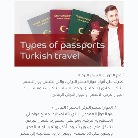
أنواع الجوزات السفر التركية
تعرف على أنواع جواز السفر التركي ، والتي تشمل جواز السفر
التركي العادي ( الأحمر ) ، و جواز السفر التركي الدبلوماسي ، و
الجواز التركي الأخضر ، والجواز التركي الرمادي .
الجواز السفر التركي الأحمر ( العادي )
هو الجواز العمومي ، الذي يتم إصداره لجميع مواطني
الجمهورية التركية، ومواطني جمهورية شمال قبرص
بشكل عام ، وبدون شُروط تُذكر، ويتميز بلونه الأحمر،
ويحتوي على 60 صفحة ، ويصل تاريخ صلاحيته إلى عشر