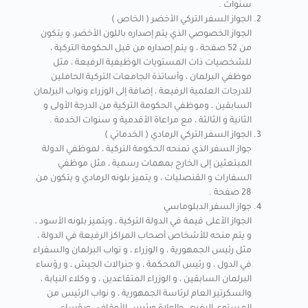
سنوات .
الجواز السفر التركي الأخضر ( الخاص )
الجواز الخصوصي الذي يتم إصداره باللون الأخضر، و يتكون
من 52 صفحة ، و يتم إصداره من قبل الحكومة التركية ،
للشخصيات ذات المستويات الوظيفية الرفيعة ، مثل
موظفي البرلمان ، وأساتذة الجامعات التركية الحاملين
للدرجات العلمية الرفيعة ، إضافة إلى الوزراء ونواب البرلمان
السابقين ، وموظفي الحكومة التركية من الدرجة الأولى و
الثانية و الثالثة ، مع مراعاة الأقدمية و سنوات الخدمة .
الجواز السفر التركي الرمادي ( الخدماتي )
جواز السفر الذي تمنحه الحكومة التركية ، لموظفي الدولة
المبتعثين إلى الخارج بمهمات رسمية ، مثل موظفي
السفارات و القنصليات ، و يتميز بلونه الرمادي و يتكون من
28 صفحة .
جواز السفر الدبلوماسي
الجواز الأعلى قيمة في الدولة التركية ، ويتميز بلونه الأسود ،
و يتم منحه للأشخاص أصحاب المراكز الرفيعة في الدولة ،
مثل رئيس الجمهورية ، و الوزراء ، و نواب البرلمان والسفراء
في الدول ، و رئيس المحكمة ، و جنرالات الجيش ، و رؤساء
البرلمان السابقين ، و الوزراء المتقاعدين ، و وكلاء النيابة ،
والسكرتير العام لرئاسة الجمهورية ، و نواب الرئيس من