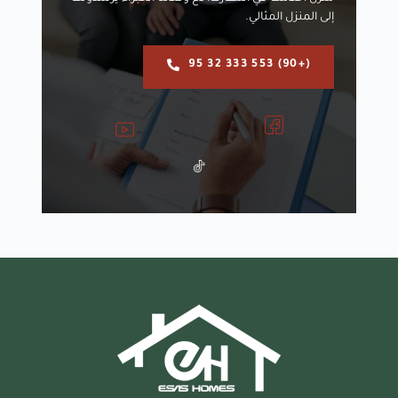
إلى المنزل المثالي.
(+90) 553 333 32 95