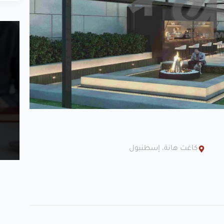
كاغت هانة، إسطنبول