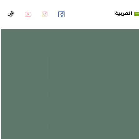
ا
العربية
ل
ت
ج
ا
و
ز
إ
ل
ى
ا
ل
م
ح
ت
و
ى