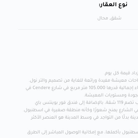
نوع العقار:
شقق
,
محال
اد قيمة كل يوم.
ات معيشة مفيدة ورائعة للغاية من تصميم والتر نول.
يتكون المشروع من 4 أبنية في مساحة بناء إجمالية قدرها 105.000 متر مربع في شارع Cendere في
لجودة ومستويات المعيشة.
يتضمن المشروع بنائين مخصصة للمكاتب تضم 119 شقة، بالإضافة إلى فندق فور بوينتس باي
ة بدلًا من التواجد في وسط المدينة هو العنصر الأكثر
بول بأكملها، مع إمكانية الوصول المباشر إلى الطرق