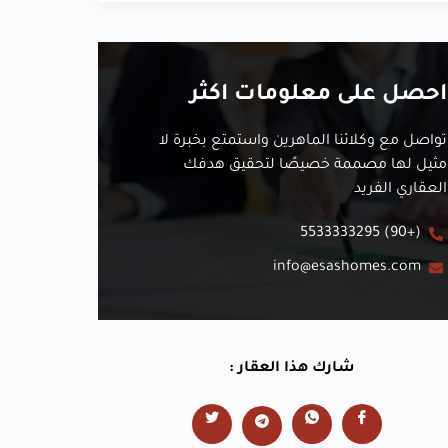
احصل على معلومات اكثر
تواصل مع وكلائنا الماهرين واستمتع بخبرة لا
مثيل لها مصممة خصيصًا لتحقيق هدفك
العقاري الفريد
(+90) 5533333295
info@esashomes.com
شارك هذا العقار :