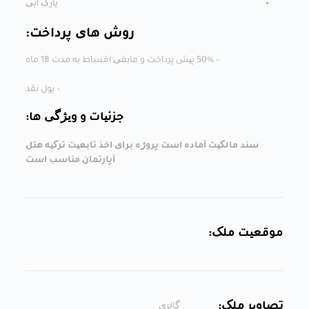
پارک آبی
روش های پرداخت:
– 50% پیش پرداخت و مابقی اقساط به مدت 18 ماه
– پول نقد
جزئیات و ویژگی ها:
سند مالکیت آماده
است پروژه برای اخذ تابعیت ترکیه
هتل
آپارتمان مناسب است
موقعیت ملک:
تصاویر ملک:
گالری