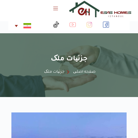
پ
ر
ش
ب
ه
م
ح
ت
جزئیات ملک
و
ا
صفحه اصلی
جزئیات ملک