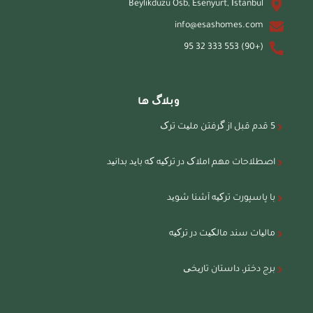
Beylikdüzü Osb, Esenyurt, İstanbul
info@esashomes.com
(+90) 553 333 32 95
وبلاگ ها
5 قدم قبل از گرفتن ملیت ترک
اصطلاحات مهم املاک در ترکیه که باید بدانید
با پاسپورت ترکیه آشنا شوید
مالیات سند مالکیت در ترکیه
برج دختر، داستان تاریخی