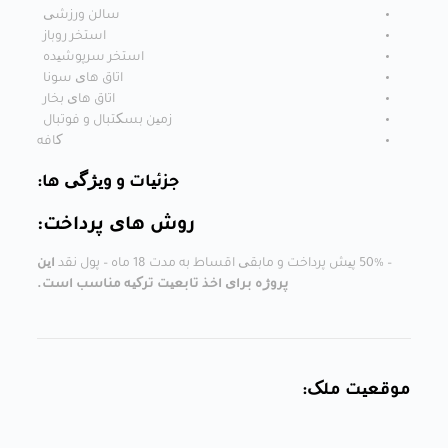
سالن ورزشی
استخر روباز
استخر سرپوشیده
اتاق های سونا
اتاق های بخار
زمین بسکتبال و فوتبال
کافه
جزئیات و ویژگی ها:
روش های پرداخت:
– 50% پیش پرداخت و مابقی اقساط به مدت 18 ماه – پول نقد
این
پروژه برای اخذ تابعیت ترکیه مناسب است.
موقعیت ملک: