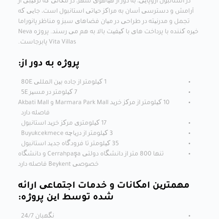
در استانبول اروپایی، به دور از هیاهوی شهر، در مکانی که ترکیبی از
آرامش و دسترسی آسان به مراکز حیاتی استانبول است، جایی که
تجمل و مدرنیته در طراحی در میان فضاهای سبز و مناظر پانوراما
خیره کننده با پرداخت های با کیفیت بالا به هم می رسند. پروژه Neva
Vita Villas پابرجاست.
پروژه به دور از:
1 کیلومتر از جاده بین المللی 80E
7 کیلومتر در مسیر 5E
10 کیلومتر از مرکز خرید Marmara Park Mall و Akbati Mall
فاصله دارد
17 کیلومتری مرکز خرید استانبول
3 کیلومتر از دریاچه Buyukcekmece
35 کیلومتر تا فرودگاه جدید استانبول
تنها 800 متر از دانشگاه دولتی Cerrahpaşa و دانشگاه
خصوصی Beykent فاصله دارد
مهمترین امکانات و خدمات اجتماعی ارائه
شده توسط این پروژه:
نگهبان 24/7