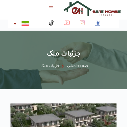
پ
ر
ش
ب
ه
م
ح
ت
جزئیات ملک
و
ا
صفحه اصلی
جزئیات ملک