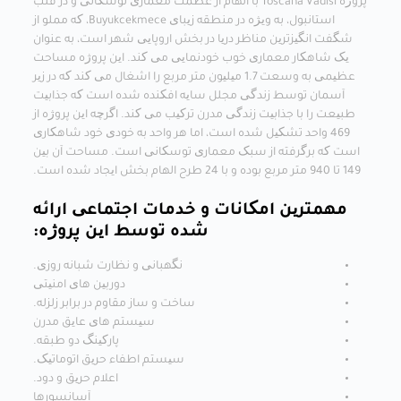
پروژه Toscana Vadisi با الهام از عظمت معماری توسکانی و در قلب
استانبول، به ویژه در منطقه زیبای Buyukcekmece، که مملو از
شگفت انگیزترین مناظر دریا در بخش اروپایی شهر است، به عنوان
یک شاهکار معماری خوب خودنمایی می کند. این پروژه مساحت
عظیمی به وسعت 1.7 میلیون متر مربع را اشغال می کند که در زیر
آسمان توسط زندگی مجلل سایه افکنده شده است که جذابیت
طبیعت را با جذابیت زندگی مدرن ترکیب می کند. اگرچه این پروژه از
469 واحد تشکیل شده است، اما هر واحد به خودی خود شاهکاری
است که برگرفته از سبک معماری توسکانی است. مساحت آن بین
149 تا 940 متر مربع بوده و با 24 طرح الهام بخش ایجاد شده است.
مهمترین امکانات و خدمات اجتماعی ارائه
شده توسط این پروژه:
نگهبانی و نظارت شبانه روزی.
دوربین های امنیتی
ساخت و ساز مقاوم در برابر زلزله.
سیستم های عایق مدرن
پارکینگ دو طبقه.
سیستم اطفاء حریق اتوماتیک.
اعلام حریق و دود.
آسانسورها