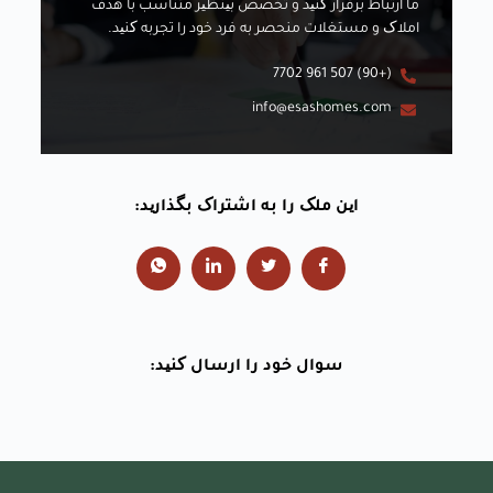
ما ارتباط برقرار کنید و تخصص بینظیر متناسب با هدف
املاک و مستغلات منحصر به فرد خود را تجربه کنید.
(+90) 507 961 7702
info@esashomes.com
این ملک را به اشتراک بگذارید:
سوال خود را ارسال کنید: