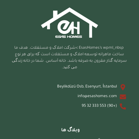
EsasHomes’s
wpml_nbsp >شرکت املاک و مستغلات. هدف ما
ساخت ماهرانه توسعه املاک و مستغلات است که برای هر نوع
سرمایه گذار مقرون به صرفه باشد. خانه آساس. شما در خانه زندگی
می کنید.
Beylikdüzü Osb, Esenyurt, İstanbul
info@esashomes.com
(+90) 553 333 32 95
وبلاگ ها