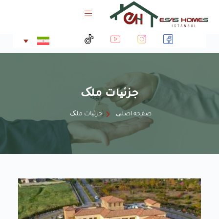
پ
ر
ش
ب
ه
م
ح
ت
جزئیات ملک
و
ا
صفحه اصلی
جزئیات ملک