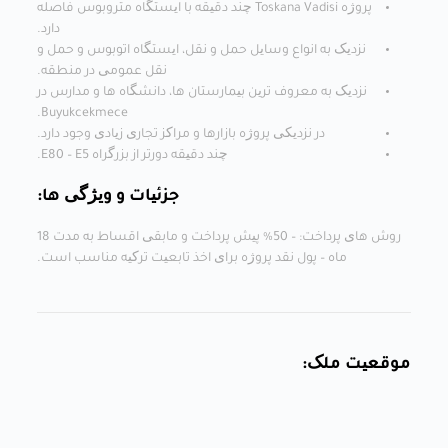
پروژه Toskana Vadisi چند دقیقه با ایستگاه متروبوس فاصله
دارد.
نزدیک به انواع وسایل حمل و نقل، ایستگاه اتوبوس و حمل و
نقل عمومی در منطقه.
نزدیک به معروف ترین بیمارستان ها، دانشگاه ها و مدارس در
Buyukcekmece.
در نزدیکی پروژه بازارها و مراکز تجاری زیادی وجود دارد.
چند دقیقه دورتر از بزرگراه E80 – E5.
جزئیات و ویژگی ها:
روش های پرداخت: – 50% پیش پرداخت و مابقی اقساط به مدت 18
ماه – پول نقد پروژه برای اخذ تابعیت ترکیه مناسب است.
موقعیت ملک: