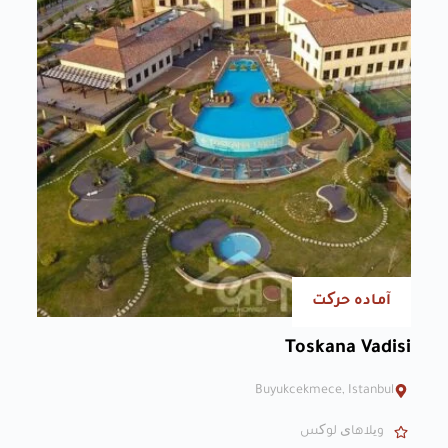
آماده حرکت
Toskana Vadisi
Buyukcekmece, Istanbul
ویلاهای لوکس