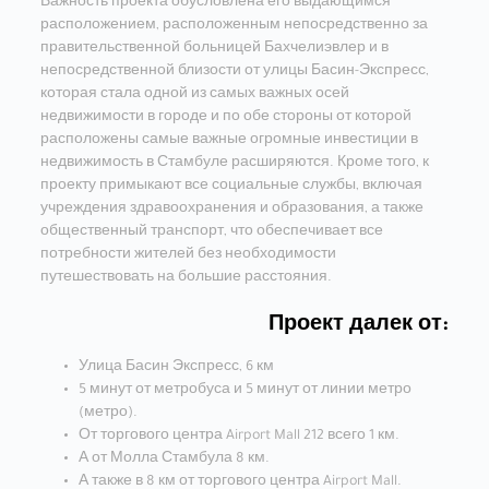
Важность проекта обусловлена его выдающимся
расположением, расположенным непосредственно за
правительственной больницей Бахчелиэвлер и в
непосредственной близости от улицы Басин-Экспресс,
которая стала одной из самых важных осей
недвижимости в городе и по обе стороны от которой
расположены самые важные огромные инвестиции в
недвижимость в Стамбуле расширяются. Кроме того, к
проекту примыкают все социальные службы, включая
учреждения здравоохранения и образования, а также
общественный транспорт, что обеспечивает все
потребности жителей без необходимости
путешествовать на большие расстояния.
Проект далек от:
Улица Басин Экспресс, 6 км
5 минут от метробуса и 5 минут от линии метро
(метро).
От торгового центра Airport Mall 212 всего 1 км.
А от Молла Стамбула 8 км.
А также в 8 км от торгового центра Airport Mall.