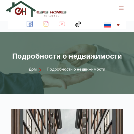
П
е
р
е
й
т
Й
и
к
Подробности о недвижимости
с
у
т
Дом
Подробности о недвижимости
и