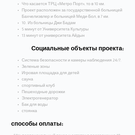
Что касается ТРЦ «Метро Порт», то в 10 км.
Проект расположен за государственной больницей
Бахчелиэвлер и больницей Меди-Бол, в 7 км.
10. Из больницы Джи Бадам
5 минут от Университета Культуры
13 минут от университета Айдын
Социальные объекты проекта:
Система безопасности и камеры наблюдения 24/7.
Зеленые зоны
Игровая площадка для детей
сауна
спортивный клуб
Пешеходные дорожки
Электрогенератор
Бак для воды
стоянка
способы оплаты: