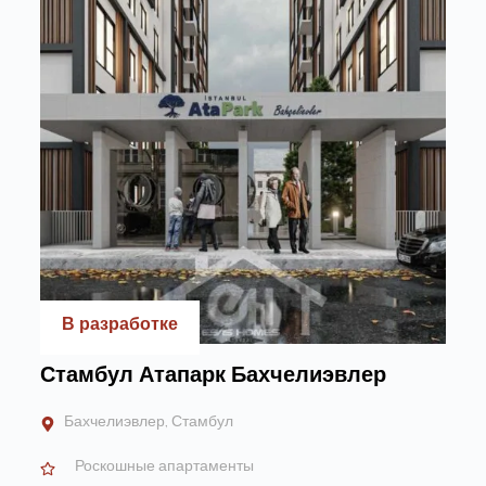
В разработке
Стамбул Атапарк Бахчелиэвлер
Бахчелиэвлер, Стамбул
Роскошные апартаменты