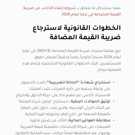
معنا ستجدكل ما يتعلق بــ
شروط إعفاء الأجانب من ضريبة
القيمة المضافة في تركيا لعام 2026
الخطوات القانونية لاسترجاع
ضريبة القيمة المضافة
تبع عملية استرداد ضريبة القيمة المضافة ($KDV$) في تركيا
لعام 2026 مساراً قانونياً رقمياً ودقيقاً لضمان حقوق
المستثمرين. إليك الخطوات القانونية المختصرة لإتمام هذه
العملية بنجاح:
استخراج شهادة “الحالة الضريبية”:
البدء بالحصول
على وثيقة رسمية من دائرة الضرائب تثبت أهليتك
للاسترداد كأجنبي غير مقيم بناءً على حركة الدخول والخروج.
توثيق الحوالات البنكية :
استخراج “وصل شراء العملة”
من البنك التركي الوسيط، والذي يثبت دخول ثمن العقار
بالعملة الصعبة من خارج البلاد وتحويله لليرة التركية.
مطابقة الفواتير المالية:
التأكد من صدور فاتورة
المبيعات من شركة الإنشاءات متضمنة قيمة الضريبة
بوضوح، مع مطابقتها تماماً لبيانات سند الملكية (الطابو).