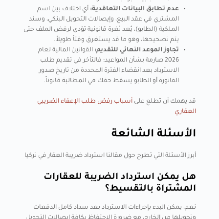
عدم تطابق البيانات التعاقدية:
أي اختلاف بين اسم
المشتري في عقد البيع، وإيصالات التحويل البنكي، وسند
الملكية (الطابو)، يُعد ثغرة قانونية تؤدي لرفض الملف حتى
يتم تصحيحها، وهو ما قد يستغرق وقتاً طويلاً.
تجاوز الموعد النهائي للتقديم:
القوانين المالية لعام
2026 صارمة بشأن المواعيد؛ فالتأخر في تقديم طلب
الاسترداد بعد انقضاء الفترة المحددة من تاريخ صدور
الفاتورة أو الطابو يسقط حقك في المطالبة قانوناً.
قد يهمك أن تطلع على
أسباب رفض طلب الإعفاء الضريبي
العقاري
الأسئلة الشائعة
أبرز الأسئلة التي تطرح حول مقالنا استرداد ضريبة العقار في تركيا
هل يمكن استرداد الضريبة للعقارات
المشتراة بالتقسيط؟
نعم، يمكن البدء بإجراءات الاسترداد بعد سداد كامل الدفعات
وتحويلها من الخارج، مع ضرورة الاحتفاظ بكافة إيصالات التحويل