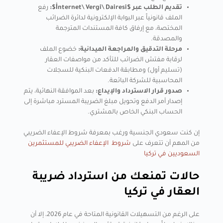
تقديم الطلب عبر $İnternet\ Vergi\ Dairesi$:
رفع
الملف قانونياً عبر البوابة الإلكترونية لدائرة الضرائب
المختصة، مع إرفاق كافة المستندات المترجمة
والمصدقة.
مرحلة التدقيق والمراجعة الميدانية:
خضوع الملف
لرقابة مفتش الضرائب للتأكد من مواصفات العقار
(تسليم أول) ومطابقة الدفعات البنكية للسجلات
المحاسبية للشركة البائعة.
صدور قرار الاسترداد والإيداع:
بعد الموافقة النهائية، يتم
إصدار أمر الدفع وتحويل مبلغ الضريبة المسترد مباشرة إلى
الحساب البنكي الخاص بالمشتري.
إن كنت سعودي الجنسية ورغب بمعرفة شروط الإعفاء الضريبي
من المهم أن تتعرف على
شروط الإعفاء الضريبي للمستثمرين
السعوديين في تركيا
حالات تمنعك من استرداد ضريبة
العقار في تركيا
على الرغم من التسهيلات القانونية المتاحة في عام 2026، إلا أن