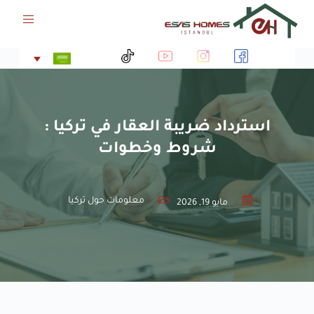
ا
ل
ت
ج
ا
و
ز
إ
استرداد ضريبة العقار في تركيا :
ل
شروط وخطوات
ى
ا
ل
م
معلومات حول تركيا
مايو 19, 2026
ح
ت
و
ى