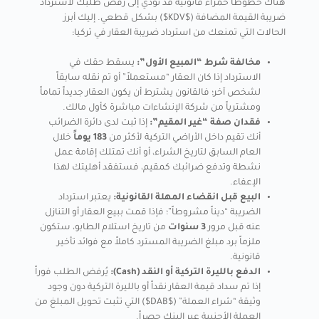
هناك خطوطاً حمراء قانونية قد تؤدي إلى رفض طلبك لاسترداد
ضريبة القيمة المضافة ($KDV$) بشكل قطعي. إليك أبرز
الحالات التي تمنعك من استرداد ضريبة العقار في تركيا:
مخالفة شرط “المبيع الأول”:
يسقط حقك في
الاسترداد إذا كان العقار “مستعملاً” أو تم نقله سابقاً
لشخص آخر؛ فالقانون يشترط أن يكون العقار جديداً تماماً
ومشترياً من شركة الإنشاءات مباشرة كأول مالك.
فقدان صفة “غير المقيم”:
إذا ثبت لدى دائرة الضرائب
أنك تقيم داخل الأراضي التركية لأكثر من
183 يوماً
خلال
العام السابق لتاريخ الشراء، أو أنك تمتلك إقامة عمل
نشطة وتدفع ضرائبك كمقيم، فستفقد أهليتك لهذا
الإعفاء.
البيع قبل انقضاء المهلة القانونية:
يعتبر استرداد
الضريبة “ديناً مشروطاً”؛ فإذا قمت ببيع العقار أو التنازل
عنه قبل مرور
3 سنوات
من تاريخ استلام الطابو، ستكون
ملزماً برد مبلغ الضريبة المسترد كاملاً مع فوائد تأخير
قانونية.
الدفع بالليرة التركية أو النقد (Cash):
يُرفض الطلب فوراً
إذا تم سداد قيمة العقار نقداً أو بالليرة التركية دون وجود
وثيقة “شراء العملة” ($DAB$) التي تثبت تحويل المبلغ من
العملة الأجنبية عبر البنك حصراً.