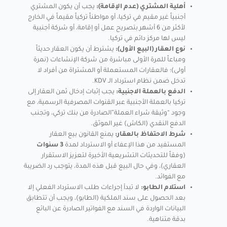
أهلية المشتري (عدم الإقامة):
يجب أن يكون المشتري
أجنبياً غير مقيم في تركيا، أو مواطناً تركياً مقيماً في الخارج
لأكثر من 6 أشهر بتصريح عمل أو إقامة، أو شركة أجنبية
ليس لها مركز دائم في تركيا.
نوع العقار (البيع الأول):
يشترط أن يكون العقار حديثاً
ومباعاً للمرة الأولى مباشرة من شركة الإنشاءات (نمرة
أولى)؛ فالعقارات المستعملة أو المشتراة من أفراد لا
تدخل ضمن نظام استرداد الـ KDV.
الدفع بالعملة الاجنبية:
يجب إثبات إدخال ثمن العقار إلى
تركيا بالعملة الأجنبية عبر القنوات المصرفية الرسمية، مع
وجود “وثيقة شراء العملة”الصادرة من بنك تركي، وتجنب
الدفع النقدي (الكاش) غير الموثق.
شرط الاحتفاظ بالعقار:
يمنع القانون بيع العقار
المستفيد من هذا الإعفاء أو الاسترداد لمدة
3 سنوات
(وفقاً للتحديثات التشريعية الأخيرة لتعزيز الاستقرار
العقاري)، وفي حال البيع قبل هذه المدة، يتوجب رد الضريبة
مع الفوائد.
استلام الطابو:
لا تبدأ إجراءات طلب الاسترداد الفعلي إلا
بعد الحصول على سند الملكية (الطابو)، ويجب أن تتطابق
البيانات الواردة في السند مع الفواتير الصادرة عن البائع
بدقة متناهية.