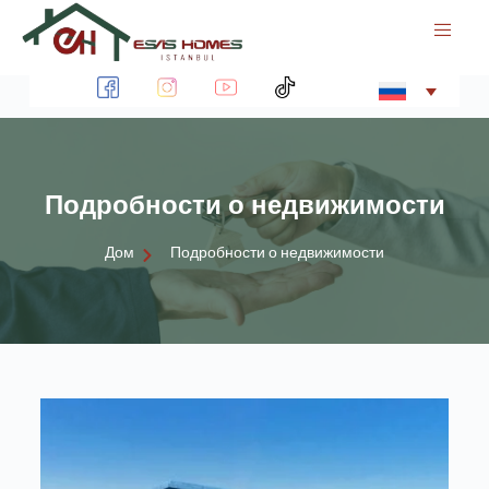
П
е
р
е
й
т
Й
и
к
Подробности о недвижимости
с
у
т
Дом
Подробности о недвижимости
и