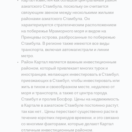
Картал известен как большой центральный район
азиатского Стамбула, поскольку он считается
связующим звеном между несколькими жилыми
районами азиатского Стамбула. Он
характеризуется стратегическим расположением
на побережье Мраморного моря и видом на
Принцевы острова, разбросанные по побережью
Стамбула. В регионе также имеются все виды
транспорта, включая автомагистрали и линии
метро.
Район Картал является важным инвестиционным
районом, который привлекает многих турок и
иностранцев, желающих инвестировать в Стамбул,
приезжающих в Стамбул, чтобы инвестировать или
жить в тихом и своеобразном месте, недалеко от
моря и транспорта, а также от центра города.
Стамбул и пролив Босфор. Цены на недвижимость
в Картале в азиатском Стамбуле постоянно растут,
так как нет… Цены перестают существенно расти в
течение коротких периодов времени, и это связано
со многими факторами, которые делают Картал
отличным инвестиционным районом.