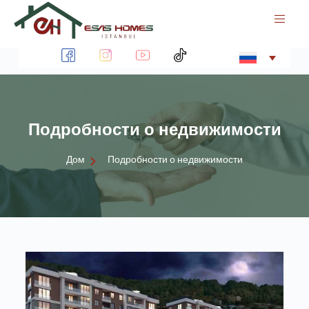
П
е
р
е
й
т
Й
и
к
Подробности о недвижимости
с
у
т
Дом
Подробности о недвижимости
и