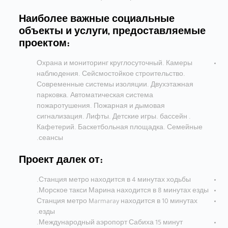
Наиболее важные социальные
объекты и услуги, предоставляемые
проектом:
Охрана и мониторинг круглосуточный. Камеры
наблюдения. Сейсмостойкое строительство.
Современные системы изоляции. Двухэтажная
парковка. Автоматическая система
пожаротушения. Пожарная и дымовая
сигнализация. Лифты. Детские игры. бассейн .
Кафетерий. Баскетбольная площадка. Семейные
сеансы.
Проект далек от:
Станция метро находится в 4 минутах ходьбы.
Морское такси Марина находится в 8 минутах езды.
Станция метро Marmaray находится в 10 минутах
езды.
Международный аэропорт Сабиха 15 минут.