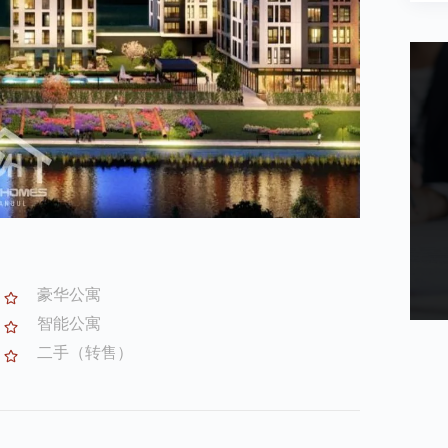
豪华公寓
智能公寓
二手（转售）