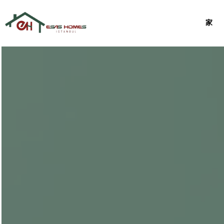
跳
家
过
内
容