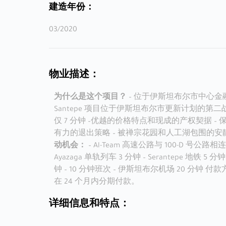
建造年份：
03/2020
物业描述：
为什么是这个项目？
– 位于伊斯坦布尔市中心金融
Santepe 项目位于伊斯坦布尔市更新计划的第
仅 7 分钟 –优越的价格特点和现成的产权契据 – 
有力的退出策略 – 被禅宗花园和人工湖包围的安
动机会：
– Al-Team 高速公路与 100-D 号公路
Ayazaga 单轨列车 3 分钟 – Serantepe 地铁 5 分钟 
钟 – 10 分钟班次 – 伊斯坦布尔机场 20 分钟 
在 24 个月内分期付款。
详细信息和特点：