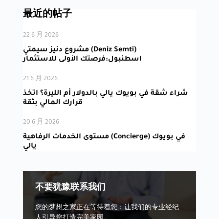
最近的帖子
22 6 月 2026
مشروع دنيز سيمتي (Deniz Semti)
اسطنبول:فرصتك الأولى للاستثمار
21 6 月 2026
شراء شقة في بويوك يالي بالدولار أم الليرة؟ اتخذ
قرارك المالي بثقة
20 6 月 2026
مستوى الخدمات الرفاهية (Concierge) في بويوك
يالي
不要犹豫联系我们
您的梦想之家正在等待着您：让我们的专业经纪
人引导您打造完美家园。