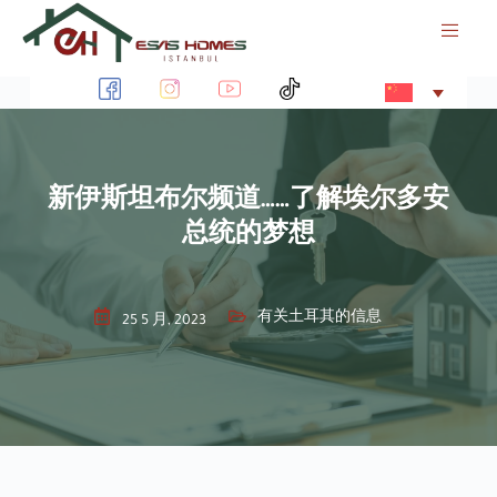
跳
过
内
容
新伊斯坦布尔频道……了解埃尔多安
总统的梦想
有关土耳其的信息
25 5 月, 2023