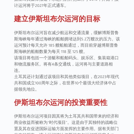
据土耳其媒体报道，水运河的开挖工作于2013年开始，预
计运河将于2027年正式通车。
建立伊斯坦布尔运河的目标
伊斯坦布尔运河旨在减少航运和交通流量，缓解博斯普鲁
斯海峡每年通过海峡的船舶拥堵达到5.2万艘次的压力。该
运河预计每天允许 185 艘船舶通过，而目前穿越博斯普鲁
斯海峡的船舶数量为每天 118 至 125 艘。
该项目将包括一个游艇和船舶码头、娱乐区、集装箱港口
和物流服务区。将有4条交通线，运河将与主要道路相
连。
土耳其还计划通过该项目和其他类似项目，在2023年现代
共和国成立100周年之际，在世界10个最强大经济体中占
据领先地位。
伊斯坦布尔运河的投资重要性
伊斯坦布尔运河项目因其将为土耳其共和国带来的经济和
商业收益而被称为“时代项目”。这是由于其独特的战略位
置及其在促进国际运输方面发挥的主要作用。据有关部门