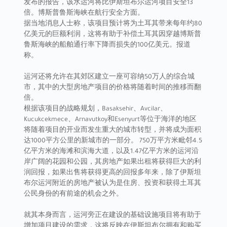
发布的报告，该水运河将比伊斯坦布尔运河项目安全13
倍。博斯普鲁斯海峡在航行安全方面。
据当地消息人士称，该项目预计将为土耳其带来每年约80
亿美元的巨额利润，这将有助于补偿土耳其因穿越博斯普
鲁斯海峡的船舶通行率下降而损失的100亿美元。报道
称。
运河还将允许在其郊区建立一座可容纳50万人的综合城
市，其中的大型房地产项目的价格将随着时间的推移而翻
倍。
根据该项目的战略规划，Basaksehir、Avcilar、
Kucukcekmece、Arnavutkoy和Esenyurt等位于海洋的地区
将随着项目的开业而发生重大的城市转型，并将成为面积
达1000平方公里的新城市的一部分。 750万平方米毗邻4.5
亿平方米的海滩和滨海大道，以及1.47亿平方米的运河沿
岸广阔的花园和公园，其房地产如果出租将获得巨大的利
润回报，如果出售将获得更高的回报多年来，除了伊斯坦
布尔运河附近的房地产被认为是住房、投资和获得土耳其
公民身份的有前途的机会之外。
就其本身而言，运河旁正在建设的基础设施项目将有助于
增加项目建设的需求，这将反映在伊斯坦布尔拥有和购买