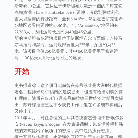
它是一条与博斯普鲁斯海峡平行的人工水道，距博斯普鲁
斯海峡30公里。它从位于伊斯坦布尔欧洲一侧的库库克切
克梅杰湖（Lake Kucukcekmece）延伸，考虑到萨兹利代
雷大坝运河的行驶距离，全长6,149米，然后在巴萨克谢希
尔地区边界内延伸约6,061米。 ”，“Arnaoutkoy”地区约有
27,383人，因此运河长度约为40至45公里。
新的伊斯坦布尔运河项目位于伊斯坦布尔市西部，连接马
尔马拉海和黑海。运河底部宽度为275米，深度约为25
米。该项目价值250亿美元，其中150亿美元用于修建运
河，100亿美元用于运河附近的建设。
开始
史书报道称，这个项目此前曾在苏丹苏莱曼大帝时代根据
著名工程师米马尔·锡南的建议提出，但没有给出明确的停
止理由。随后在1591年3月苏丹穆拉德三世统治时期再次提
出，苏丹穆拉德三世下令恢复工作，但在许多细节实施后
又停止了。
2011 年 4 月，时任总理的土耳其总统雷杰普·塔伊普·埃尔多
安 (Recep Tayyip Erdogan) 在发表讲话时，以充满希望和强
烈的方式提出了该项目的想法，其中包括执行想法。