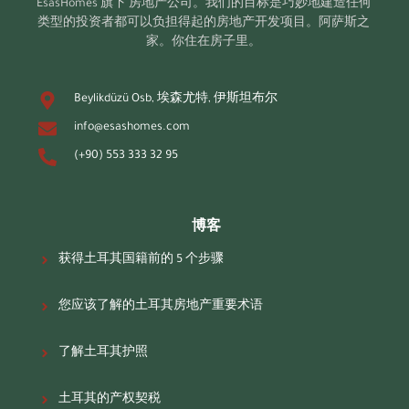
EsasHomes 旗下
房地产公司。我们的目标是巧妙地建造任何
类型的投资者都可以负担得起的房地产开发项目。阿萨斯之
家。你住在房子里。
Beylikdüzü Osb, 埃森尤特, 伊斯坦布尔
info@esashomes.com
(+90) 553 333 32 95
博客
获得土耳其国籍前的 5 个步骤
您应该了解的土耳其房地产重要术语
了解土耳其护照
土耳其的产权契税