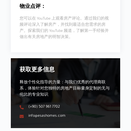
物业点评：
您可以在 YouTube 上观看房产评论。通过我们的视
频评论深入了解房产，并找到最适合您需求的房
产。探索我们的 YouTube 频道，了解第一手经验并
做出有关房地产的明智决策。
获取更多信息
释放个性化指导的力量：与我们优秀的代理商联
系，体验针对您独特的房地产目标量身定制的无与
伦比的专业知识
(+90) 507 961 7702
info@esashomes.com