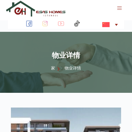
跳
过
内
容
物业详情
家
物业详情